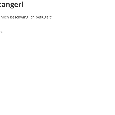
tangerl
nnlich beschwinglich beflügelt“
n.