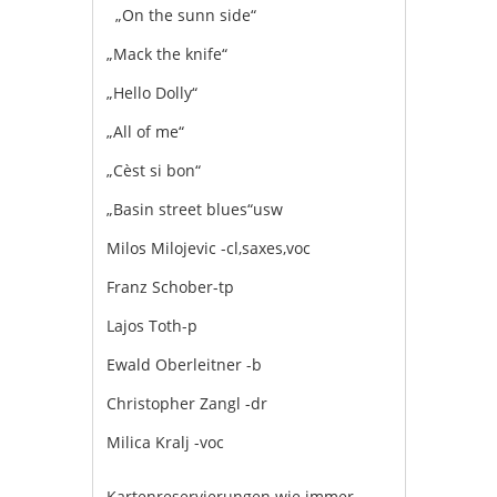
„On the sunn side“
„Mack the knife“
„Hello Dolly“
„All of me“
„Cèst si bon“
„Basin street blues“usw
Milos Milojevic -cl,saxes,voc
Franz Schober-tp
Lajos Toth-p
Ewald Oberleitner -b
Christopher Zangl -dr
Milica Kralj -voc
Kartenreservierungen wie immer