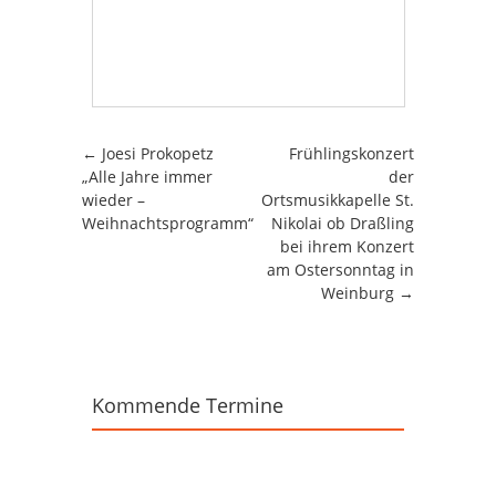
Beitrags-Navigation
←
Joesi Prokopetz
Frühlingskonzert
„Alle Jahre immer
der
wieder –
Ortsmusikkapelle St.
Weihnachtsprogramm“
Nikolai ob Draßling
bei ihrem Konzert
am Ostersonntag in
Weinburg
→
Kommende Termine